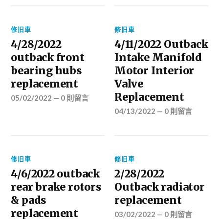
修旧車
修旧車
4/28/2022
4/11/2022 Outback
outback front
Intake Manifold
bearing hubs
Motor Interior
replacement
Valve
Replacement
05/02/2022
—
0 則留言
04/13/2022
—
0 則留言
修旧車
修旧車
4/6/2022 outback
2/28/2022
rear brake rotors
Outback radiator
& pads
replacement
replacement
03/02/2022
—
0 則留言