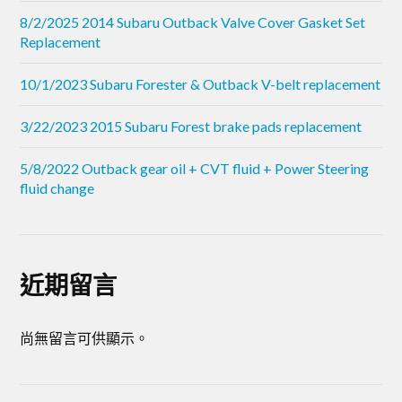
8/2/2025 2014 Subaru Outback Valve Cover Gasket Set
Replacement
10/1/2023 Subaru Forester & Outback V-belt replacement
3/22/2023 2015 Subaru Forest brake pads replacement
5/8/2022 Outback gear oil + CVT fluid + Power Steering
fluid change
近期留言
尚無留言可供顯示。