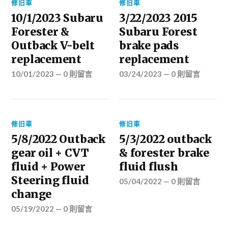
修旧車
修旧車
10/1/2023 Subaru
3/22/2023 2015
Forester &
Subaru Forest
Outback V-belt
brake pads
replacement
replacement
10/01/2023
—
0 則留言
03/24/2023
—
0 則留言
修旧車
修旧車
5/8/2022 Outback
5/3/2022 outback
gear oil + CVT
& forester brake
fluid + Power
fluid flush
Steering fluid
05/04/2022
—
0 則留言
change
05/19/2022
—
0 則留言